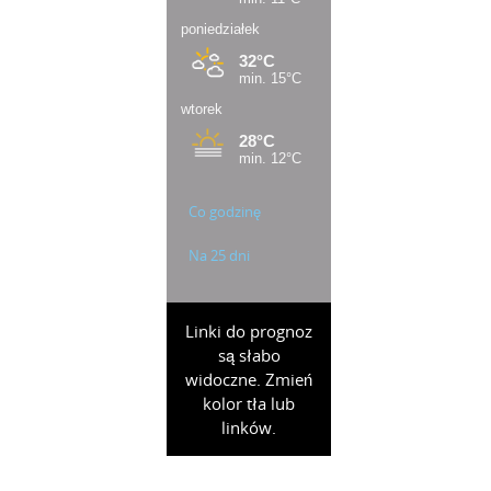
Co godzinę
Na 25 dni
Linki do prognoz
są słabo
widoczne. Zmień
kolor tła lub
linków.