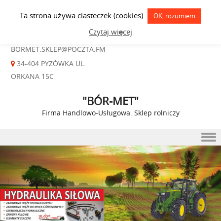
Ta strona używa ciasteczek (cookies)
OK, rozumiem
18 26 51 023
Czytaj więcej
BORMET.SKLEP@POCZTA.FM
34-404 PYZÓWKA UL.
ORKANA 15C
"BÓR-MET"
Firma Handlowo-Usługowa. Sklep rolniczy
Skip to content